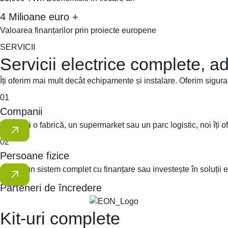
4 Milioane euro +
Valoarea finanțarilor prin proiecte europene
SERVICII
Servicii electrice complete, ad
Îți oferim mai mult decât echipamente și instalare. Oferim sigura
01
Companii
Fie că ai o fabrică, un supermarket sau un parc logistic, noi îți 
02
Persoane fizice
Obține un sistem complet cu finanțare sau investește în soluții ef
Parteneri de încredere
Kit-uri complete