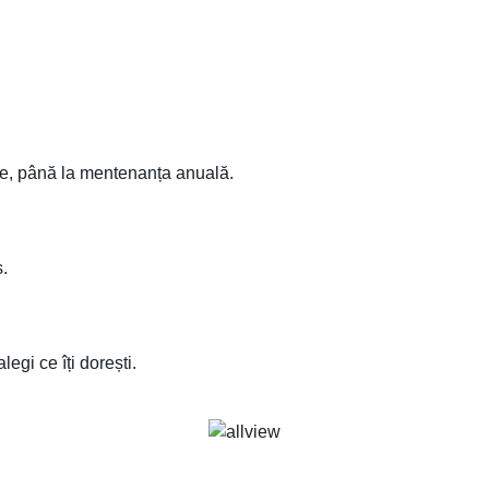
nire, până la mentenanța anuală.
s.
egi ce îți dorești.