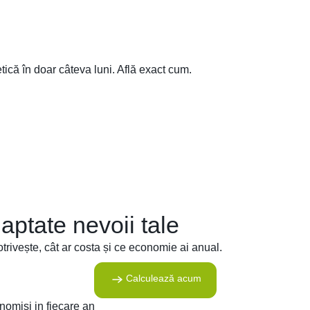
etică în doar câteva luni. Află exact cum.
aptate nevoii tale
rivește, cât ar costa și ce economie ai anual.
Calculează acum
onomisi in fiecare an