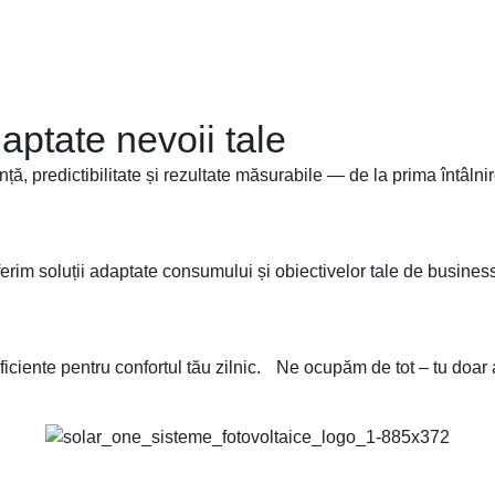
aptate nevoii tale
nță, predictibilitate și rezultate măsurabile — de la prima întâl
oferim soluții adaptate consumului și obiectivelor tale de busines
iciente pentru confortul tău zilnic. Ne ocupăm de tot – tu doar al