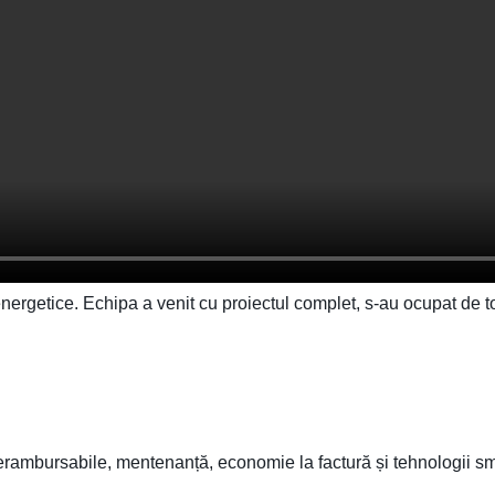
ergetice. Echipa a venit cu proiectul complet, s-au ocupat de to
 nerambursabile, mentenanță, economie la factură și tehnologii sma